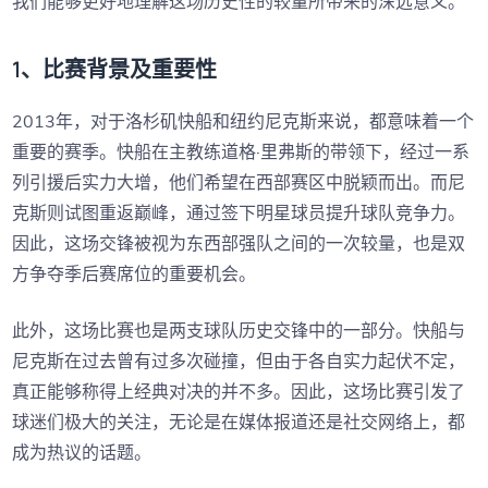
我们能够更好地理解这场历史性的较量所带来的深远意义。
1、比赛背景及重要性
2013年，对于洛杉矶快船和纽约尼克斯来说，都意味着一个
重要的赛季。快船在主教练道格·里弗斯的带领下，经过一系
列引援后实力大增，他们希望在西部赛区中脱颖而出。而尼
克斯则试图重返巅峰，通过签下明星球员提升球队竞争力。
因此，这场交锋被视为东西部强队之间的一次较量，也是双
方争夺季后赛席位的重要机会。
此外，这场比赛也是两支球队历史交锋中的一部分。快船与
尼克斯在过去曾有过多次碰撞，但由于各自实力起伏不定，
真正能够称得上经典对决的并不多。因此，这场比赛引发了
球迷们极大的关注，无论是在媒体报道还是社交网络上，都
成为热议的话题。