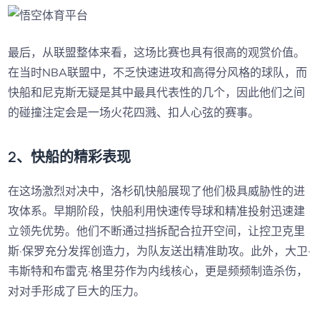
最后，从联盟整体来看，这场比赛也具有很高的观赏价值。
在当时NBA联盟中，不乏快速进攻和高得分风格的球队，而
快船和尼克斯无疑是其中最具代表性的几个，因此他们之间
的碰撞注定会是一场火花四溅、扣人心弦的赛事。
2、快船的精彩表现
在这场激烈对决中，洛杉矶快船展现了他们极具威胁性的进
攻体系。早期阶段，快船利用快速传导球和精准投射迅速建
立领先优势。他们不断通过挡拆配合拉开空间，让控卫克里
斯·保罗充分发挥创造力，为队友送出精准助攻。此外，大卫·
韦斯特和布雷克·格里芬作为内线核心，更是频频制造杀伤，
对对手形成了巨大的压力。