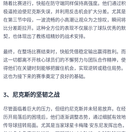
随着比赛进行，快船在防守端同样保持高强度。他们通过积
极逼抢迫使尼克斯失误，并利用反击机会扩大分差。尤其是
在第三节中段，一波流畅的小高潮让观众为之惊叹，瞬间将
比分差距拉开。这种全方位的表现不仅展示了球队优秀的默
契，也体现出了教练组精妙的战术安排。
最终，在整场比赛结束时，快船凭借稳定输出赢得胜利。而
这一切都离不开核心球员们的不懈努力与团队合作精神，使
得他们在关键时刻能够把握住机会，实现逆转或稳住局势。
这也为接下来的赛季奠定了良好的基础。
3、尼克斯的坚韧之战
尽管面临着巨大的压力，但纽约尼克斯并未轻易放弃。在经
历开局落后的困境后，他们逐渐调整态势，通过细腻有效地
传导球扭转局面。尤其是当家球星卡梅隆·安东尼发挥出色，