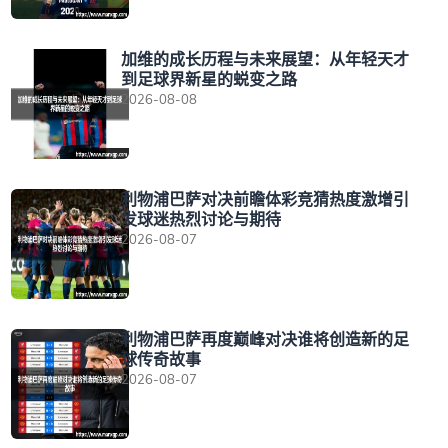
加维的成长历程与未来展望：从年轻天才
到足球界新星的蜕变之路
2026-08-08
利物浦巴萨对决前瞻体彩竞猜热度激增引
发球迷热烈讨论与期待
2026-08-07
利物浦巴萨再度巅峰对决谁将创造新的足
球传奇故事
2026-08-07