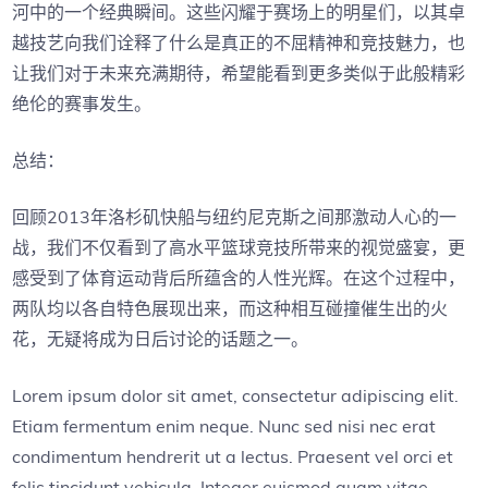
河中的一个经典瞬间。这些闪耀于赛场上的明星们，以其卓
越技艺向我们诠释了什么是真正的不屈精神和竞技魅力，也
让我们对于未来充满期待，希望能看到更多类似于此般精彩
绝伦的赛事发生。
总结：
回顾2013年洛杉矶快船与纽约尼克斯之间那激动人心的一
战，我们不仅看到了高水平篮球竞技所带来的视觉盛宴，更
感受到了体育运动背后所蕴含的人性光辉。在这个过程中，
两队均以各自特色展现出来，而这种相互碰撞催生出的火
花，无疑将成为日后讨论的话题之一。
Lorem ipsum dolor sit amet, consectetur adipiscing elit.
Etiam fermentum enim neque. Nunc sed nisi nec erat
condimentum hendrerit ut a lectus. Praesent vel orci et
felis tincidunt vehicula. Integer euismod quam vitae