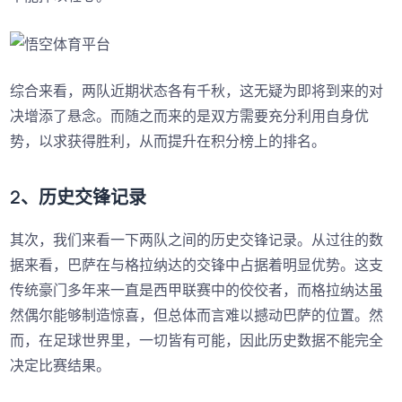
综合来看，两队近期状态各有千秋，这无疑为即将到来的对
决增添了悬念。而随之而来的是双方需要充分利用自身优
势，以求获得胜利，从而提升在积分榜上的排名。
2、历史交锋记录
其次，我们来看一下两队之间的历史交锋记录。从过往的数
据来看，巴萨在与格拉纳达的交锋中占据着明显优势。这支
传统豪门多年来一直是西甲联赛中的佼佼者，而格拉纳达虽
然偶尔能够制造惊喜，但总体而言难以撼动巴萨的位置。然
而，在足球世界里，一切皆有可能，因此历史数据不能完全
决定比赛结果。