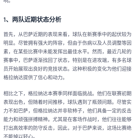
响。
1、两队近期状态分析
首先，从巴萨近期的表现来看，球队在新赛季中的起伏较为
明显。尽管拥有强大的阵容，但由于伤病以及人员调整等因
素，在某些比赛中未能发挥出最佳水平。然而，最近几轮的
赛事中，巴萨逐渐找回了状态，特别是在进攻端，有多名球
员开始展现出良好的竞技状态。这种积极的变化为他们迎接
格拉纳达提供了信心和动力。
相比之下，格拉纳达本赛季同样面临挑战。他们在联赛初期
表现出色，但随着时间推移，球队遇到了瓶颈问题。尽管实
力不如巴萨，但格拉纳达并非软柿子，他们具备一定的反击
能力和顽强拼搏精神。尤其是在客场作战时，他们往往能够
打出高效率的防守反击，因此，对于巴萨来说，这场比赛绝
不能掉以轻心。