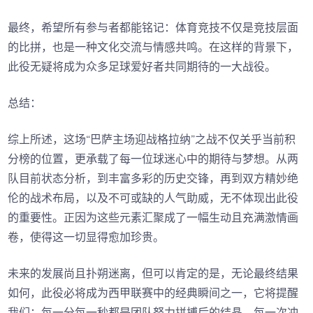
最终，希望所有参与者都能铭记：体育竞技不仅是竞技层面
的比拼，也是一种文化交流与情感共鸣。在这样的背景下，
此役无疑将成为众多足球爱好者共同期待的一大战役。
总结：
综上所述，这场“巴萨主场迎战格拉纳”之战不仅关乎当前积
分榜的位置，更承载了每一位球迷心中的期待与梦想。从两
队目前状态分析，到丰富多彩的历史交锋，再到双方精妙绝
伦的战术布局，以及不可或缺的人气助威，无不体现出此役
的重要性。正因为这些元素汇聚成了一幅生动且充满激情画
卷，使得这一切显得愈加珍贵。
未来的发展尚且扑朔迷离，但可以肯定的是，无论最终结果
如何，此役必将成为西甲联赛中的经典瞬间之一，它将提醒
我们：每一分每一秒都是团队努力拼搏后的结晶，每一次冲