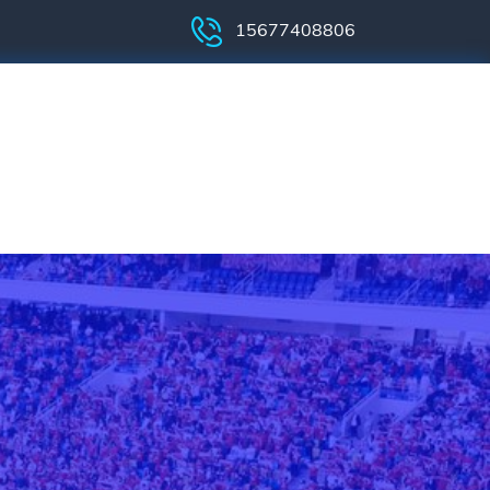
15677408806