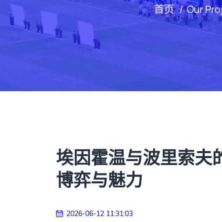
首页
Our Pro
埃因霍温与波里索夫
博弈与魅力
2026-06-12 11:31:03