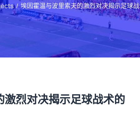
jects
埃因霍温与波里索夫的激烈对决揭示足球战
的激烈对决揭示足球战术的