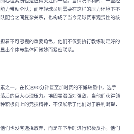
来的心理素质也是值得关注的一点。当情况不利时，一些经
导能力带动全队；而年轻球员则需要在这样的压力环境下不
团队配合之间复杂关系，也构成了当今足球赛事观赏性的核
承担着不可忽视的重要角色，他们不仅要执行教练制定好的
突显出个体与集体间微妙而紧密联系。
素之一。在长达90分钟甚至加时赛的不懈较量中，选手
分落后的巨大心理压力。埃因霍温面对强敌，当他们获得领
这种积极向上的竞技精神，不仅展示了他们对于胜利渴望，
，他们也没有选择放弃，而是在下半时进行积极反扑。他们