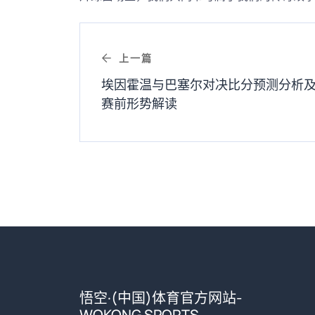
上一篇
埃因霍温与巴塞尔对决比分预测分析
赛前形势解读
悟空·(中国)体育官方网站-
WOKONG SPORTS