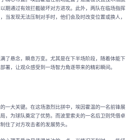
，以期通过有效拦截破坏对方进攻。此外，两队在临场指挥
如，当发现无法压制对手时，他们会及时改变位置或换人，
充满了悬念，瞬息万变。尤其是在下半场阶段，随着体能下
术部署，让观众感受到一场智力角逐带来的精彩瞬间。
负的一大关键。在这场激烈比拼中，埃因霍温的一名前锋展
僵局，为球队奠定了优势。而波里索夫的一名后卫则凭借卓
遏制住了对方攻击者的发展势头。