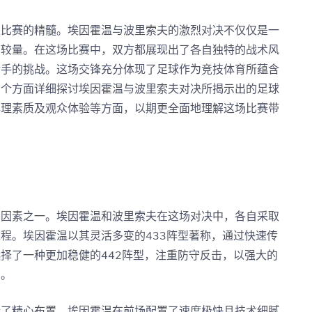
是比赛的精髓。埃因霍温与波里索夫的激烈对决不仅仅是一
的较量。在这场比赛中，双方都展现出了各自独特的战术风
对手的挑战。这场交锋充分体现了足球作为竞技体育所蕴含
四个方面详细探讨埃因霍温与波里索夫对决所揭示出的足球
心理素质及观众体验等方面，以期更全面地理解这场比赛带
要因素之一。埃因霍温和波里索夫在这场对决中，各自采取
程。埃因霍温以其灵活多变的433阵型著称，通过快速传
择了一种更加稳健的442阵型，注重防守反击，以强大的
间。
行了精心布置。埃因霍温在前场配置了速度极快且技术细腻