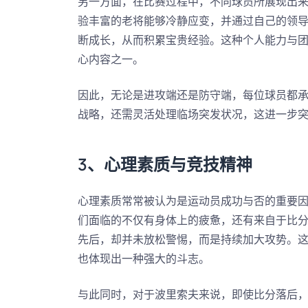
另一方面，在比赛过程中，不同球员所展现出
验丰富的老将能够冷静应变，并通过自己的领
断成长，从而积累宝贵经验。这种个人能力与
心内容之一。
因此，无论是进攻端还是防守端，每位球员都
战略，还需灵活处理临场突发状况，这进一步
3、心理素质与竞技精神
心理素质常常被认为是运动员成功与否的重要因
们面临的不仅有身体上的疲惫，还有来自于比
先后，却并未放松警惕，而是持续加大攻势。
也体现出一种强大的斗志。
与此同时，对于波里索夫来说，即使比分落后