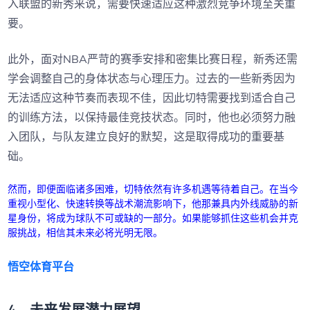
入联盟的新秀来说，需要快速适应这种激烈竞争环境至关重
要。
此外，面对NBA严苛的赛季安排和密集比赛日程，新秀还需
学会调整自己的身体状态与心理压力。过去的一些新秀因为
无法适应这种节奏而表现不佳，因此切特需要找到适合自己
的训练方法，以保持最佳竞技状态。同时，他也必须努力融
入团队，与队友建立良好的默契，这是取得成功的重要基
础。
然而，即便面临诸多困难，切特依然有许多机遇等待着自己。在当今
重视小型化、快速转换等战术潮流影响下，他那兼具内外线威胁的新
星身份，将成为球队不可或缺的一部分。如果能够抓住这些机会并克
服挑战，相信其未来必将光明无限。
悟空体育平台
4、未来发展潜力展望