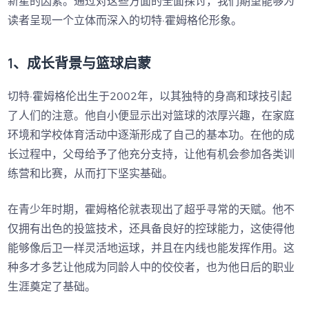
新星的因素。通过对这些方面的全面探讨，我们期望能够为
读者呈现一个立体而深入的切特·霍姆格伦形象。
1、成长背景与篮球启蒙
切特·霍姆格伦出生于2002年，以其独特的身高和球技引起
了人们的注意。他自小便显示出对篮球的浓厚兴趣，在家庭
环境和学校体育活动中逐渐形成了自己的基本功。在他的成
长过程中，父母给予了他充分支持，让他有机会参加各类训
练营和比赛，从而打下坚实基础。
在青少年时期，霍姆格伦就表现出了超乎寻常的天赋。他不
仅拥有出色的投篮技术，还具备良好的控球能力，这使得他
能够像后卫一样灵活地运球，并且在内线也能发挥作用。这
种多才多艺让他成为同龄人中的佼佼者，也为他日后的职业
生涯奠定了基础。