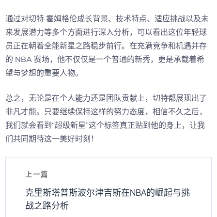
通过对切特·霍姆格伦成长背景、技术特点、适应挑战以及未
来发展潜力等多个方面进行深入分析，可以看出这位年轻球
员正在朝着全能新星之路稳步前行。在充满竞争和机遇并存
的 NBA 赛场，他不仅仅是一个普通的新秀，更是承载着希
望与梦想的重要人物。
总之，无论是在个人能力还是团队贡献上，切特都展现出了
非凡才能。只要继续保持这样的努力态度，相信不久之后，
我们就会看到“超级新星”这个标签真正贴到他的身上，让我
们共同期待这一美好时刻！
上一篇
克里斯塔普斯波尔津吉斯在NBA的崛起与挑
战之路分析