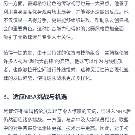
另一方面，霍姆格伦出色的传球视野也是一大亮点。他善于
利用自身高度优势观察场上局势，并能够迅速做出反应。他
不仅仅是一名得分手，更是能够组织进攻、帮助队友创建机
会的重要角色。这种综合能力使得他的比赛风格更加全面，
吸引了无数球迷与专业人士关注。
值得一提的是，由于其特殊的位置与技能组合，霍姆格伦被
许多人视为“现代大前锋”的典范。他既可以作为内线强攻
者，也能够拉开空间进行外线投射，这种灵活性符合现代篮
球的发展趋势，使得球队战术更加多样化。
3、适应NBA挑战与机遇
尽管切特·霍姆格伦展现出了令人惊叹的天赋，但进入NBA后
仍然面临诸多挑战。一方面，与高中及大学球员相比，联盟
中的对手普遍身体素质更强、技术水平更高。因此，对于初