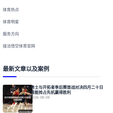
体育热点
体育明星
服务方向
接洽悟空体育官网
最新文章以及案例
勇士与开拓者季后赛首战对决四月二十日
谁能抢占先机赢得胜利
2026-08-09