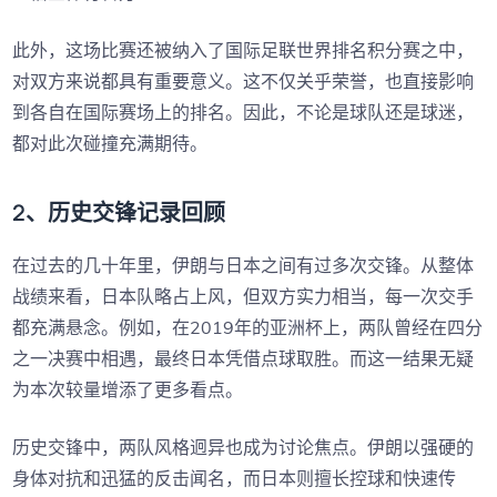
此外，这场比赛还被纳入了国际足联世界排名积分赛之中，
对双方来说都具有重要意义。这不仅关乎荣誉，也直接影响
到各自在国际赛场上的排名。因此，不论是球队还是球迷，
都对此次碰撞充满期待。
2、历史交锋记录回顾
在过去的几十年里，伊朗与日本之间有过多次交锋。从整体
战绩来看，日本队略占上风，但双方实力相当，每一次交手
都充满悬念。例如，在2019年的亚洲杯上，两队曾经在四分
之一决赛中相遇，最终日本凭借点球取胜。而这一结果无疑
为本次较量增添了更多看点。
历史交锋中，两队风格迥异也成为讨论焦点。伊朗以强硬的
身体对抗和迅猛的反击闻名，而日本则擅长控球和快速传