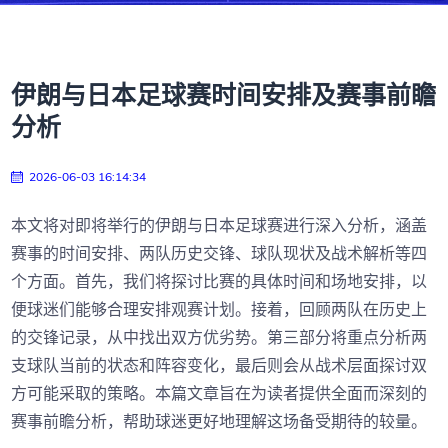
伊朗与日本足球赛时间安排及赛事前瞻
分析
2026-06-03 16:14:34
本文将对即将举行的伊朗与日本足球赛进行深入分析，涵盖
赛事的时间安排、两队历史交锋、球队现状及战术解析等四
个方面。首先，我们将探讨比赛的具体时间和场地安排，以
便球迷们能够合理安排观赛计划。接着，回顾两队在历史上
的交锋记录，从中找出双方优劣势。第三部分将重点分析两
支球队当前的状态和阵容变化，最后则会从战术层面探讨双
方可能采取的策略。本篇文章旨在为读者提供全面而深刻的
赛事前瞻分析，帮助球迷更好地理解这场备受期待的较量。