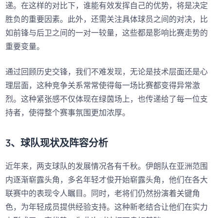
递。在这样的对比下，谁能有效发挥自己的优势，将是决定
胜负的重要因素。此外，还需关注具体球员之间的对决，比
如前锋与后卫之间的一对一较量，这些都是影响比赛走势的
重要变量。
通过回顾历史交锋，我们不难发现，无论是技术层面还是心
理层面，这种竞争关系常常使得每一场比赛都变得异常激
烈。这种紧张感不仅体现在绿茵场上，也传递给了每一位支
持者，使得整个赛事氛围更加浓厚。
3、球队现状及阵容分析
近年来，两支球队的发展情况各有千秋。伊朗队在亚洲范围
内逐渐崭露头角，多名年轻才俊开始崭露头角，他们在各大
联赛中的表现令人瞩目。同时，老将们仍然扮演着关键角
色，为年轻成员提供经验支持。这种新老结合让他们在实力