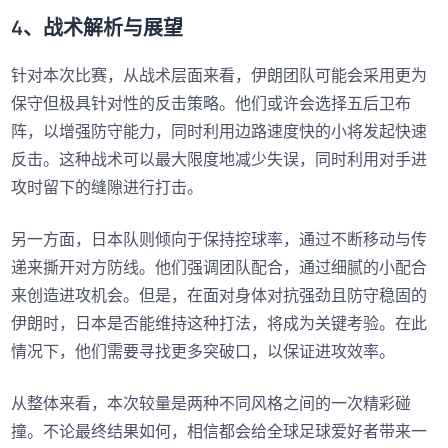
4、战术解析与展望
针对本次比赛，从战术层面来看，伊朗团队可能会采用更为
保守但极具针对性的反击策略。他们或许会选择五后卫布
阵，以增强防守能力，同时利用边路速度快的小将发起快速
反击。这种战术可以最大限度地减少失误，同时利用对手进
攻时留下的缝隙进行打击。
另一方面，日本队则倾向于保持控球率，通过不断移动与传
递来撕开对方防线。他们强调团队配合，通过细腻的小配合
来创造进攻机会。但是，在面对身体对抗强劲且防守稳固的
伊朗时，日本是否能维持这种打法，将成为关键考验。在此
情况下，他们需要寻找更多突破口，以保证进攻效率。
从整体来看，本次较量是两种不同风格之间的一次精彩碰
撞。不论最终结果如何，相信都会给全球足球爱好者带来一