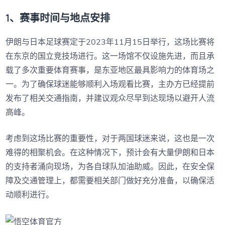
1、赛事时间与地点安排
伊朗与日本足球赛定于2023年11月15日举行，这场比赛将
在东京的国立竞技场进行。这一场馆不仅设施先进，而且承
载了多次重要体育赛事，是东亚地区最具影响力的体育场之
一。为了确保球迷能够顺利入场观看比赛，主办方已经提前
发布了相关交通指南，并建议观众尽早到达现场以避开人流
高峰。
考虑到这场比赛的重要性，对于两国球迷来说，这也是一次
难得的相聚机会。在这种情况下，预计会有大量伊朗和日本
的支持者涌向现场，为各自球队加油助威。因此，在安全保
障及交通管理上，都需要相关部门做好充分准备，以确保活
动顺利进行。