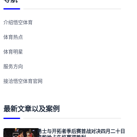
介绍悟空体育
体育热点
体育明星
服务方向
接洽悟空体育官网
最新文章以及案例
勇士与开拓者季后赛首战对决四月二十日