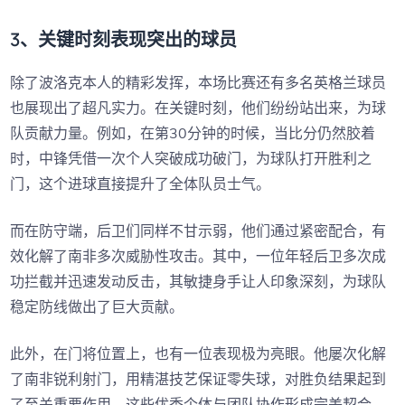
3、关键时刻表现突出的球员
除了波洛克本人的精彩发挥，本场比赛还有多名英格兰球员
也展现出了超凡实力。在关键时刻，他们纷纷站出来，为球
队贡献力量。例如，在第30分钟的时候，当比分仍然胶着
时，中锋凭借一次个人突破成功破门，为球队打开胜利之
门，这个进球直接提升了全体队员士气。
而在防守端，后卫们同样不甘示弱，他们通过紧密配合，有
效化解了南非多次威胁性攻击。其中，一位年轻后卫多次成
功拦截并迅速发动反击，其敏捷身手让人印象深刻，为球队
稳定防线做出了巨大贡献。
此外，在门将位置上，也有一位表现极为亮眼。他屡次化解
了南非锐利射门，用精湛技艺保证零失球，对胜负结果起到
了至关重要作用。这些优秀个体与团队协作形成完美契合，